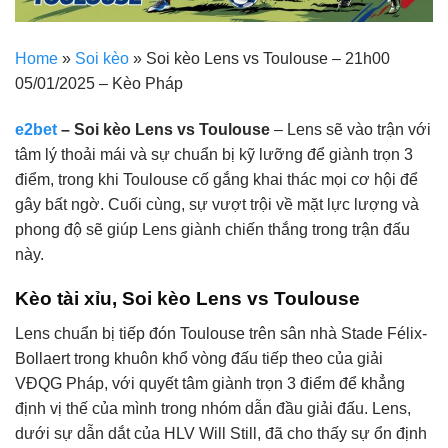
Home
»
Soi kèo
»
Soi kèo Lens vs Toulouse – 21h00
05/01/2025 – Kèo Pháp
e2bet
– Soi kèo Lens vs Toulouse
– Lens sẽ vào trận với
tâm lý thoải mái và sự chuẩn bị kỹ lưỡng để giành trọn 3
điểm, trong khi Toulouse cố gắng khai thác mọi cơ hội để
gây bất ngờ. Cuối cùng, sự vượt trội về mặt lực lượng và
phong độ sẽ giúp Lens giành chiến thắng trong trận đấu
này.
Kèo tài xỉu, Soi kèo Lens vs Toulouse
Lens chuẩn bị tiếp đón Toulouse trên sân nhà Stade Félix-
Bollaert trong khuôn khổ vòng đấu tiếp theo của giải
VĐQG Pháp, với quyết tâm giành trọn 3 điểm để khẳng
định vị thế của mình trong nhóm dẫn đầu giải đấu. Lens,
dưới sự dẫn dắt của HLV Will Still, đã cho thấy sự ổn định