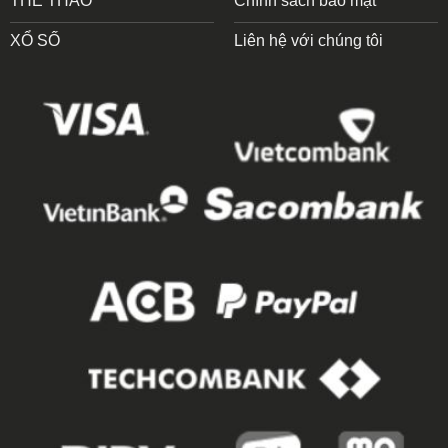
Chính sách bảo mật
THỂ THAO
Liên hệ với chúng tôi
XỔ SỐ