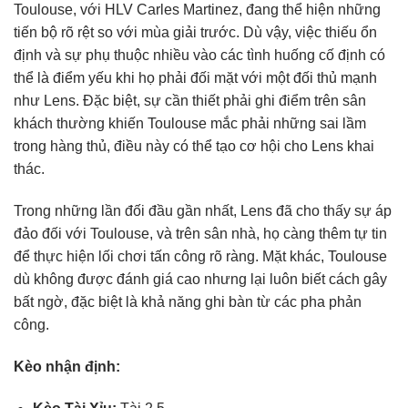
Toulouse, với HLV Carles Martinez, đang thể hiện những
tiến bộ rõ rệt so với mùa giải trước. Dù vậy, việc thiếu ổn
định và sự phụ thuộc nhiều vào các tình huống cố định có
thể là điểm yếu khi họ phải đối mặt với một đối thủ mạnh
như Lens. Đặc biệt, sự cần thiết phải ghi điểm trên sân
khách thường khiến Toulouse mắc phải những sai lầm
trong hàng thủ, điều này có thể tạo cơ hội cho Lens khai
thác.
Trong những lần đối đầu gần nhất, Lens đã cho thấy sự áp
đảo đối với Toulouse, và trên sân nhà, họ càng thêm tự tin
để thực hiện lối chơi tấn công rõ ràng. Mặt khác, Toulouse
dù không được đánh giá cao nhưng lại luôn biết cách gây
bất ngờ, đặc biệt là khả năng ghi bàn từ các pha phản
công.
Kèo nhận định: