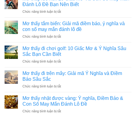
Đánh Lô Đề Bạn Nên Biết
ở
Chức năng bình luận bị tắt
Mơ
thấy
Mơ thấy tắm biển: Giải mã điềm báo, ý nghĩa và
leo
con số may mắn đánh lô đề
núi:
ở
Chức năng bình luận bị tắt
10
Mơ
Giấc
thấy
Mơ
Mơ thấy đi chơi golf: 10 Giấc Mơ & Ý Nghĩa Sâu
tắm
Và
Sắc Bạn Cần Biết
biển:
Con
ở
Chức năng bình luận bị tắt
Giải
Số
Mơ
mã
May
thấy
điềm
Mơ thấy đi trên mây: Giải mã Ý Nghĩa và Điềm
Mắn
đi
báo,
Báo Sâu Sắc
Đánh
chơi
ý
Lô
ở
Chức năng bình luận bị tắt
golf:
nghĩa
Đề
Mơ
10
và
Bạn
thấy
Giấc
Mơ thấy nhặt được vàng: Ý nghĩa, Điềm Báo &
con
Nên
đi
Mơ
Con Số May Mắn Đánh Lô Đề
số
Biết
trên
&
may
ở
Chức năng bình luận bị tắt
mây:
Ý
mắn
Mơ
Giải
Nghĩa
đánh
thấy
mã
Sâu
lô
nhặt
Ý
Sắc
đề
được
Nghĩa
Bạn