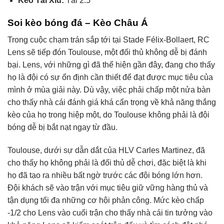
Kèo Tài Xỉu:
Tài 2.5
Soi kèo bóng đá – Kèo Châu Á
Trong cuộc chạm trán sắp tới tại Stade Félix-Bollaert, RC
Lens sẽ tiếp đón Toulouse, một đối thủ không dễ bị đánh
bại. Lens, với những gì đã thể hiện gần đây, đang cho thấy
họ là đội có sự ổn định cần thiết để đạt được mục tiêu của
mình ở mùa giải này. Dù vậy, việc phải chấp một nửa bàn
cho thấy nhà cái đánh giá khá cẩn trọng về khả năng thắng
kèo của họ trong hiệp một, do Toulouse không phải là đội
bóng dễ bị bắt nạt ngay từ đầu.
Toulouse, dưới sự dẫn dắt của HLV Carles Martinez, đã
cho thấy họ không phải là đối thủ dễ chơi, đặc biệt là khi
họ đã tạo ra nhiều bất ngờ trước các đội bóng lớn hơn.
Đội khách sẽ vào trận với mục tiêu giữ vững hàng thủ và
tận dụng tối đa những cơ hội phản công. Mức kèo chấp
-1/2 cho Lens vào cuối trận cho thấy nhà cái tin tưởng vào