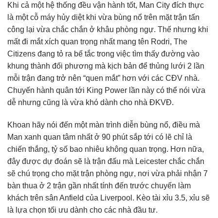
Khi cả một hệ thống đều vận hành tốt, Man City đích thực
là một cỗ máy hủy diệt khi vừa bùng nổ trên mặt trận tấn
công lại vừa chắc chắn ở khâu phòng ngự. Thế nhưng khi
mất đi mắt xích quan trọng nhất mang tên Rodri, The
Citizens đang tỏ ra bế tắc trong việc tìm thấy đường vào
khung thành đối phương mà kịch bản để thủng lưới 2 lần
mỗi trận đang trở nên “quen mắt” hơn với các CĐV nhà.
Chuyến hành quân tới King Power lần này có thể nói vừa
dễ nhưng cũng là vừa khó dành cho nhà ĐKVĐ.
Khoan hãy nói đến một màn trình diễn bùng nổ, điều mà
Man xanh quan tâm nhất ở 90 phút sắp tới có lẽ chỉ là
chiến thắng, tỷ số bao nhiêu không quan trọng. Hơn nữa,
đây được dự đoán sẽ là trận đấu mà Leicester chắc chắn
sẽ chú trọng cho mặt trận phòng ngự, nơi vừa phải nhận 7
bàn thua ở 2 trận gần nhất tính đến trước chuyến làm
khách trên sân Anfield của Liverpool. Kèo tài xỉu 3.5, xỉu sẽ
là lựa chọn tối ưu dành cho các nhà đầu tư.