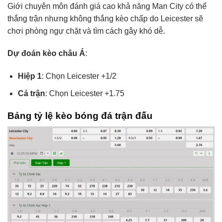
Giới chuyên môn đánh giá cao khả năng Man City có thể
thắng trận nhưng không thắng kèo chấp do Leicester sẽ
chơi phòng ngự chặt và tìm cách gây khó dễ.
Dự đoán kèo châu Á
:
Hiệp 1
: Chọn Leicester +1/2
Cả trận
: Chọn Leicester +1.75
Bảng tỷ lệ kèo bóng đá trận đấu