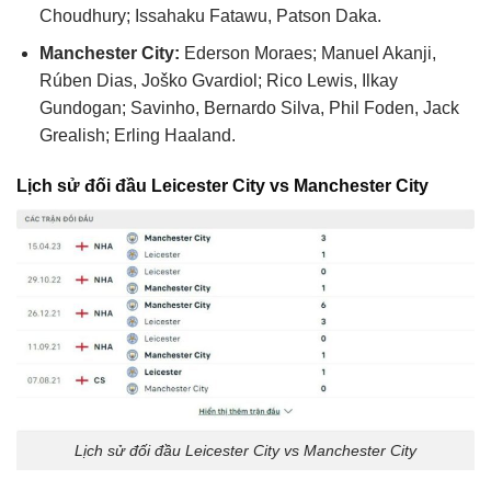
Choudhury; Issahaku Fatawu, Patson Daka.
Manchester City:
Ederson Moraes; Manuel Akanji,
Rúben Dias, Joško Gvardiol; Rico Lewis, Ilkay
Gundogan; Savinho, Bernardo Silva, Phil Foden, Jack
Grealish; Erling Haaland.
Lịch sử đối đầu Leicester City vs Manchester City
Lịch sử đối đầu Leicester City vs Manchester City