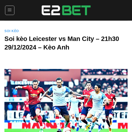
Chuyển
đến
nội
dung
SOI KÈO
Soi kèo Leicester vs Man City – 21h30
29/12/2024 – Kèo Anh