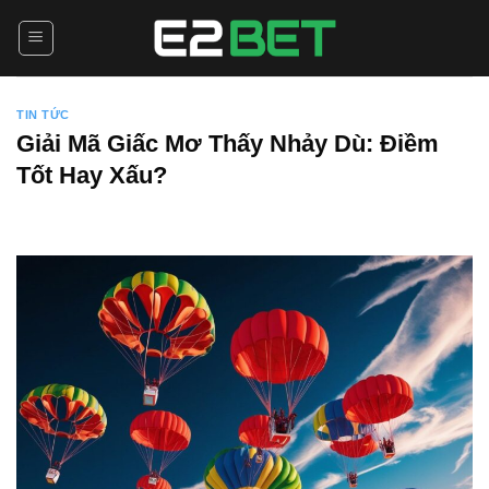
Chuyển
đến
nội
dung
TIN TỨC
Giải Mã Giấc Mơ Thấy Nhảy Dù: Điềm
Tốt Hay Xấu?