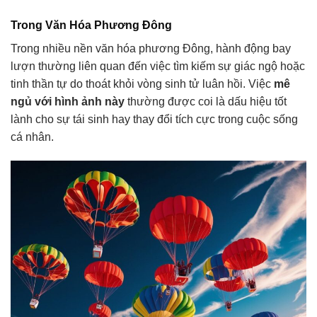
Trong Văn Hóa Phương Đông
Trong nhiều nền văn hóa phương Đông, hành động bay
lượn thường liên quan đến việc tìm kiếm sự giác ngộ hoặc
tinh thần tự do thoát khỏi vòng sinh tử luân hồi. Việc
mê
ngủ với hình ảnh này
thường được coi là dấu hiệu tốt
lành cho sự tái sinh hay thay đổi tích cực trong cuộc sống
cá nhân.