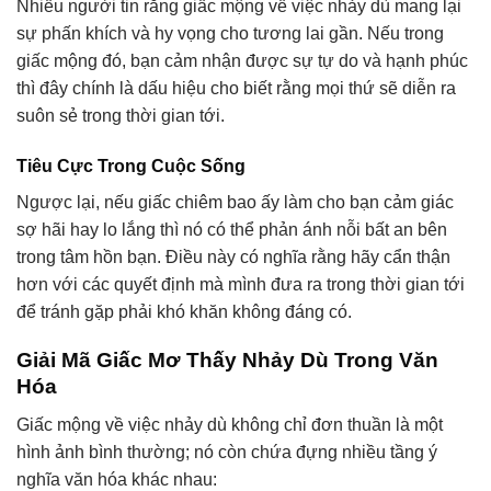
Nhiều người tin rằng giấc mộng về việc nhảy dù mang lại
sự phấn khích và hy vọng cho tương lai gần. Nếu trong
giấc mộng đó, bạn cảm nhận được sự tự do và hạnh phúc
thì đây chính là dấu hiệu cho biết rằng mọi thứ sẽ diễn ra
suôn sẻ trong thời gian tới.
Tiêu Cực Trong Cuộc Sống
Ngược lại, nếu giấc chiêm bao ấy làm cho bạn cảm giác
sợ hãi hay lo lắng thì nó có thể phản ánh nỗi bất an bên
trong tâm hồn bạn. Điều này có nghĩa rằng hãy cẩn thận
hơn với các quyết định mà mình đưa ra trong thời gian tới
để tránh gặp phải khó khăn không đáng có.
Giải Mã Giấc Mơ Thấy Nhảy Dù Trong Văn
Hóa
Giấc mộng về việc nhảy dù không chỉ đơn thuần là một
hình ảnh bình thường; nó còn chứa đựng nhiều tầng ý
nghĩa văn hóa khác nhau: