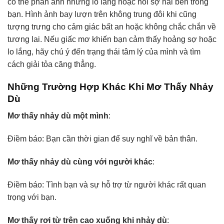
có thể phản ánh những lo lắng hoặc nỗi sợ hãi bên trong
bạn. Hình ảnh bay lượn trên không trung đôi khi cũng
tượng trưng cho cảm giác bất an hoặc không chắc chắn về
tương lai. Nếu giấc mơ khiến bạn cảm thấy hoảng sợ hoặc
lo lắng, hãy chú ý đến trạng thái tâm lý của mình và tìm
cách giải tỏa căng thẳng.
Những Trường Hợp Khác Khi Mơ Thấy Nhảy
Dù
Mơ thấy nhảy dù một mình
:
Điềm báo: Bạn cần thời gian để suy nghĩ về bản thân.
Mơ thấy nhảy dù cùng với người khác
:
Điềm báo: Tình bạn và sự hỗ trợ từ người khác rất quan
trọng với bạn.
Mơ thấy rơi từ trên cao xuống khi nhảy dù
: