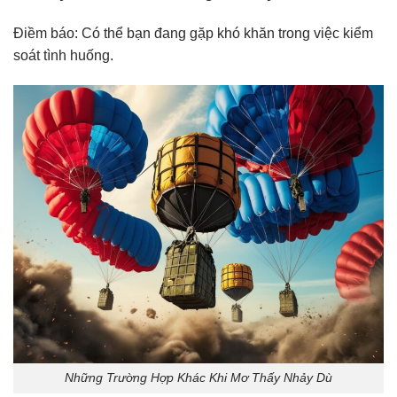
Điềm báo: Có thể bạn đang gặp khó khăn trong việc kiểm
soát tình huống.
Những Trường Hợp Khác Khi Mơ Thấy Nhảy Dù