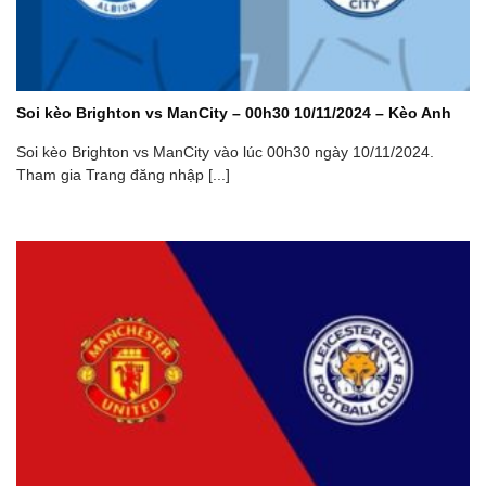
Soi kèo Brighton vs ManCity – 00h30 10/11/2024 – Kèo Anh
Soi kèo Brighton vs ManCity vào lúc 00h30 ngày 10/11/2024.
Tham gia Trang đăng nhập [...]