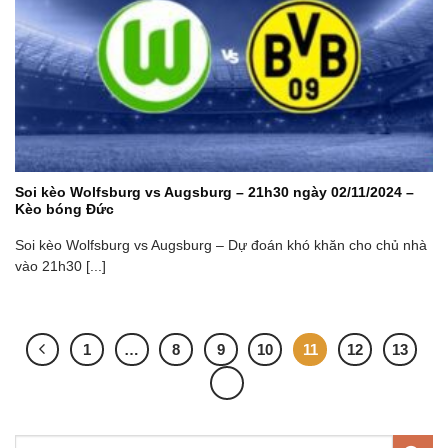
Soi kèo Wolfsburg vs Augsburg – 21h30 ngày 02/11/2024 –
Kèo bóng Đức
Soi kèo Wolfsburg vs Augsburg – Dự đoán khó khăn cho chủ nhà
vào 21h30 [...]
1
…
8
9
10
11
12
13