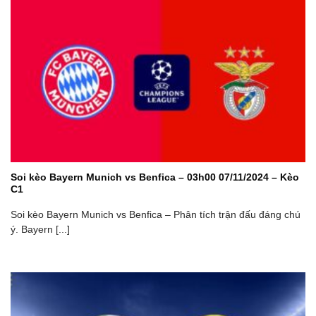
Soi kèo Bayern Munich vs Benfica – 03h00 07/11/2024 – Kèo
C1
Soi kèo Bayern Munich vs Benfica – Phân tích trận đấu đáng chú
ý. Bayern [...]