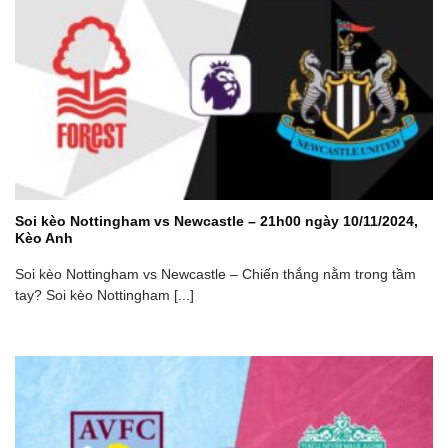
Soi kèo Nottingham vs Newcastle – 21h00 ngày 10/11/2024,
Kèo Anh
Soi kèo Nottingham vs Newcastle – Chiến thắng nằm trong tầm
tay? Soi kèo Nottingham [...]