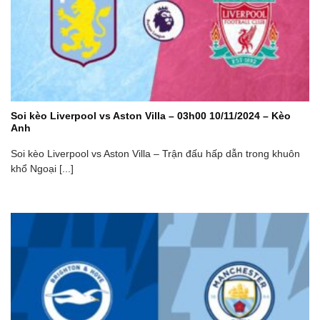
Soi kèo Liverpool vs Aston Villa – 03h00 10/11/2024 – Kèo
Anh
Soi kèo Liverpool vs Aston Villa – Trận đấu hấp dẫn trong khuôn
khổ Ngoại [...]